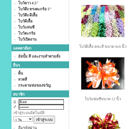
โบว์ดาว 4.5"
โบว์ดึง ทรงตะกร้อ 5"
โบว์ดึง ผีเสื้อ
โบว์ผีเสื้อ
โบว์แฟนซี
โบว์ตะกร้อ
โบว์เปิดงาน
โบว์ผีเสื้อ คละสี ขนาด 4x6 นิ้ว
แคตตาล๊อก
อัลบั้ม สี และงานทำตามสั่ง
อื่นๆ
ดิ้น
ลวดสี
กระดาษห่อของขวัญ
สมาชิก
โบว์แฟนซีขนาด 12 นิ้ว
:
:
เข้าสู่ระบบอัตโนมัติ :
ลืมรหัสผ่าน