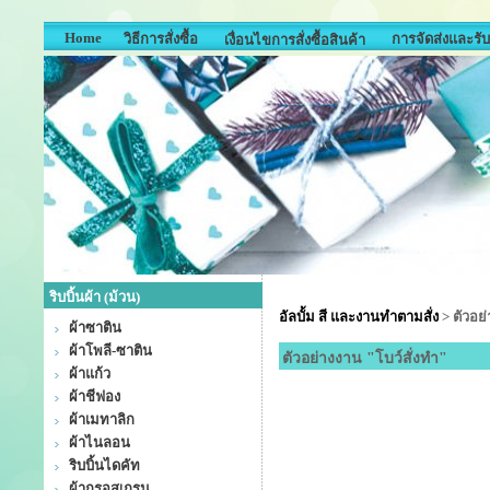
Home
วิธีการสั่งซื้อ
การจัดส่งและรับ
เงื่อนไขการสั่งซื้อสินค้า
ริบบิ้นผ้า (ม้วน)
อัลบั้ม สี และงานทำตามสั่ง
>
ตัวอย่
ผ้าซาติน
ผ้าโพลี-ซาติน
ตัวอย่างงาน "โบว์สั่งทำ"
ผ้าแก้ว
ผ้าชีฟอง
ผ้าเมทาลิก
ผ้าไนลอน
ริบบิ้นไดคัท
ผ้ากรอสเกรน