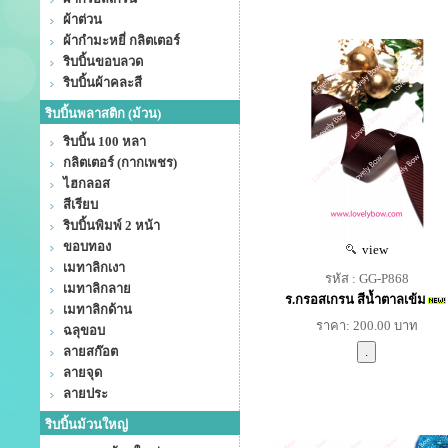
ผ้าต่วน
ผ้ากำมะหยี่ กลิตเตอร์
ริบบิ้นขอบลวด
ริบบิ้นผ้าคละสี
ริบบิ้นพลาสติก (ม้วน)
ริบบิ้น 100 หลา
กลิตเตอร์ (กากเพชร)
ไฮกลอส
สีเรียบ
ริบบิ้นพิมพ์ 2 หน้า
ขอบทอง
view
เมทาลิกเงา
รหัส : GG-P868
เมทาลิกลาย
ร.กรอสเกรน สีน้ำตาลเข้ม
เมทาลิกด้าน
ราคา: 200.00 บาท
ฉลุขอบ
ลายสก๊อต
ลายจุด
ลายประ
ริบบิ้นม้วนใหญ่