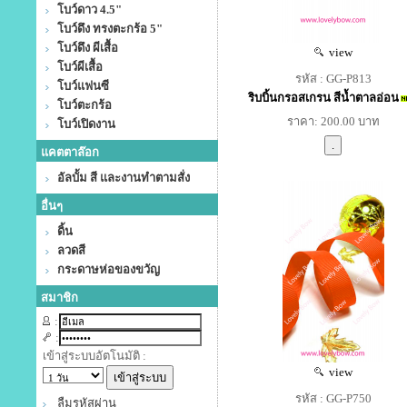
โบว์ดาว 4.5"
โบว์ดึง ทรงตะกร้อ 5"
โบว์ดึง ผีเสื้อ
view
โบว์ผีเสื้อ
รหัส : GG-P813
โบว์แฟนซี
ริบบิ้นกรอสเกรน สีน้ำตาลอ่อน
โบว์ตะกร้อ
ราคา: 200.00 บาท
โบว์เปิดงาน
แคตตาล๊อก
อัลบั้ม สี และงานทำตามสั่ง
อื่นๆ
ดิ้น
ลวดสี
กระดาษห่อของขวัญ
สมาชิก
:
:
เข้าสู่ระบบอัตโนมัติ :
view
รหัส : GG-P750
ลืมรหัสผ่าน