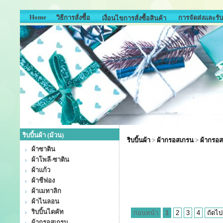
Home
วิธีการสั่งซื้อ
การจัดส่งและรับ
เงื่อนไขการสั่งซื้อสินค้า
ริบบิ้นผ้า (ม้วน)
ริบบิ้นผ้า
>
ผ้ากรอสเกรน
>
ผ้ากรอส
ผ้าซาติน
ผ้าโพลี-ซาติน
ผ้าแก้ว
ผ้าชีฟอง
ผ้าเมทาลิก
ผ้าไนลอน
ริบบิ้นไดคัท
ก่อนหน้า
1
2
3
4
ถัดไป
ผ้ากรอสเกรน