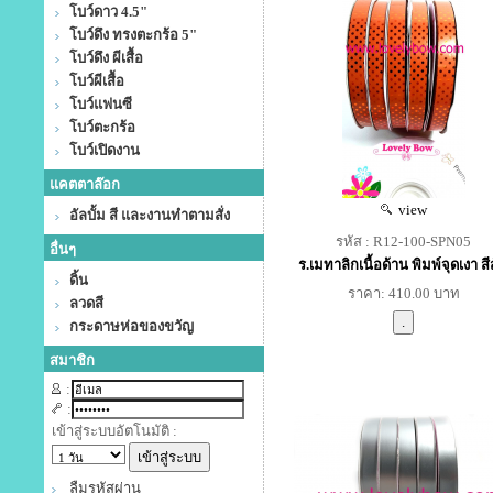
โบว์ดาว 4.5"
โบว์ดึง ทรงตะกร้อ 5"
โบว์ดึง ผีเสื้อ
โบว์ผีเสื้อ
โบว์แฟนซี
โบว์ตะกร้อ
โบว์เปิดงาน
แคตตาล๊อก
view
อัลบั้ม สี และงานทำตามสั่ง
รหัส : R12-100-SPN05
อื่นๆ
ร.เมทาลิกเนื้อด้าน พิมพ์จุดเงา สี
ดิ้น
ราคา: 410.00 บาท
ลวดสี
กระดาษห่อของขวัญ
สมาชิก
:
:
เข้าสู่ระบบอัตโนมัติ :
ลืมรหัสผ่าน