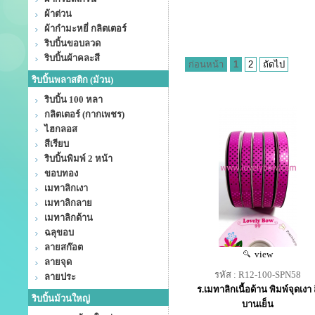
ผ้าต่วน
ผ้ากำมะหยี่ กลิตเตอร์
ริบบิ้นขอบลวด
ริบบิ้นผ้าคละสี
ก่อนหน้า
1
2
ถัดไป
ริบบิ้นพลาสติก (ม้วน)
ริบบิ้น 100 หลา
กลิตเตอร์ (กากเพชร)
ไฮกลอส
สีเรียบ
ริบบิ้นพิมพ์ 2 หน้า
ขอบทอง
เมทาลิกเงา
เมทาลิกลาย
เมทาลิกด้าน
ฉลุขอบ
ลายสก๊อต
view
ลายจุด
รหัส : R12-100-SPN58
ลายประ
ร.เมทาลิกเนื้อด้าน พิมพ์จุดเงา 
ริบบิ้นม้วนใหญ่
บานเย็น