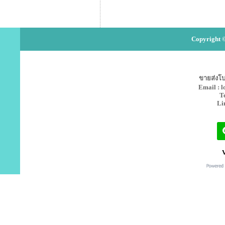
Copyright ©
ขายส่งโบว
Email : 
T
Li
V