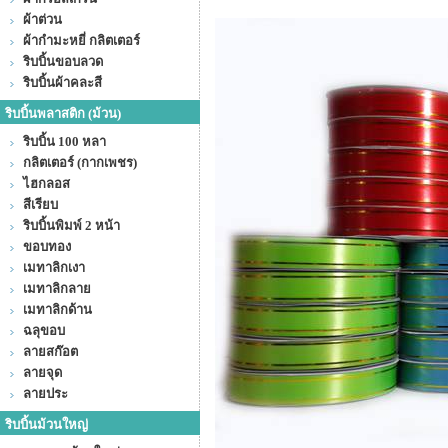
ผ้าต่วน
ผ้ากำมะหยี่ กลิตเตอร์
ริบบิ้นขอบลวด
ริบบิ้นผ้าคละสี
ริบบิ้นพลาสติก (ม้วน)
ริบบิ้น 100 หลา
กลิตเตอร์ (กากเพชร)
ไฮกลอส
สีเรียบ
ริบบิ้นพิมพ์ 2 หน้า
ขอบทอง
เมทาลิกเงา
เมทาลิกลาย
เมทาลิกด้าน
ฉลุขอบ
ลายสก๊อต
ลายจุด
ลายประ
ริบบิ้นม้วนใหญ่