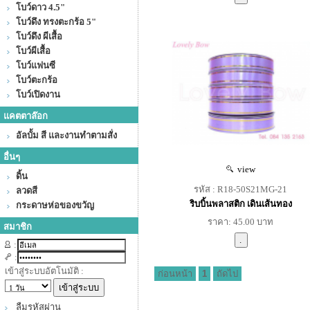
โบว์ดาว 4.5"
โบว์ดึง ทรงตะกร้อ 5"
โบว์ดึง ผีเสื้อ
โบว์ผีเสื้อ
โบว์แฟนซี
โบว์ตะกร้อ
โบว์เปิดงาน
แคตตาล๊อก
อัลบั้ม สี และงานทำตามสั่ง
อื่นๆ
view
ดิ้น
รหัส : R18-50S21MG-21
ลวดสี
ริบบิ้นพลาสติก เดินเส้นทอง
กระดาษห่อของขวัญ
ราคา: 45.00 บาท
สมาชิก
:
:
เข้าสู่ระบบอัตโนมัติ :
ก่อนหน้า
1
ถัดไป
ลืมรหัสผ่าน