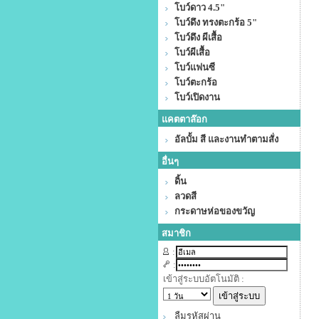
โบว์ดาว 4.5"
โบว์ดึง ทรงตะกร้อ 5"
โบว์ดึง ผีเสื้อ
โบว์ผีเสื้อ
โบว์แฟนซี
โบว์ตะกร้อ
โบว์เปิดงาน
แคตตาล๊อก
อัลบั้ม สี และงานทำตามสั่ง
อื่นๆ
ดิ้น
ลวดสี
กระดาษห่อของขวัญ
สมาชิก
:
:
เข้าสู่ระบบอัตโนมัติ :
ลืมรหัสผ่าน