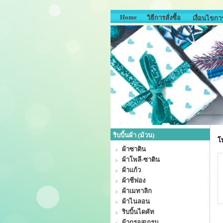
Home
วิธีการสั่งซื้อ
เงื่อนไขการ
ริบบิ้นผ้า (ม้วน)
โบ
ผ้าซาติน
ผ้าโพลี-ซาติน
ผ้าแก้ว
ผ้าชีฟอง
ผ้าเมทาลิก
ผ้าไนลอน
ริบบิ้นไดคัท
ผ้ากรอสเกรน