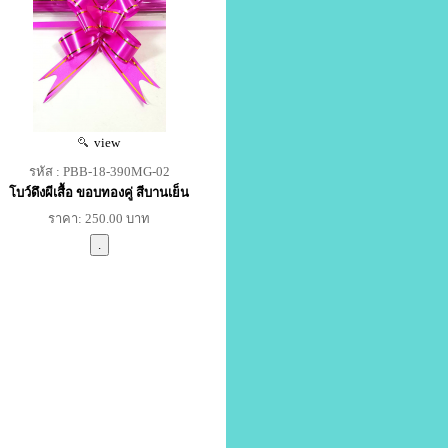
view
รหัส : PBB-18-390MG-02
โบว์ดึงผีเสื้อ ขอบทองคู่ สีบานเย็น
ราคา: 250.00 บาท