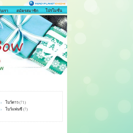
โปรโมชั่น
กับเรา
สมัครสมาชิก
โบว์ดาว
(71)
โบว์แฟนซี
(7)