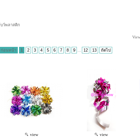
โบว์พลาสติก
View
ก่อนหน้า
1
2
3
4
5
6
7
8
9
...
12
13
ถัดไป
view
view