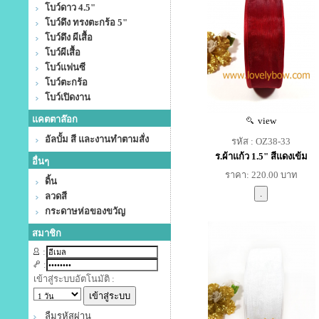
โบว์ดาว 4.5"
โบว์ดึง ทรงตะกร้อ 5"
โบว์ดึง ผีเสื้อ
โบว์ผีเสื้อ
โบว์แฟนซี
โบว์ตะกร้อ
โบว์เปิดงาน
แคตตาล๊อก
view
อัลบั้ม สี และงานทำตามสั่ง
รหัส : OZ38-33
ร.ผ้าแก้ว 1.5" สีแดงเข้ม
อื่นๆ
ราคา: 220.00 บาท
ดิ้น
ลวดสี
กระดาษห่อของขวัญ
สมาชิก
:
:
เข้าสู่ระบบอัตโนมัติ :
ลืมรหัสผ่าน