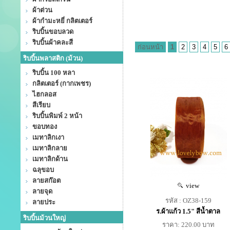
ผ้าต่วน
ผ้ากำมะหยี่ กลิตเตอร์
ริบบิ้นขอบลวด
ริบบิ้นผ้าคละสี
ก่อนหน้า
1
2
3
4
5
6
ริบบิ้นพลาสติก (ม้วน)
ริบบิ้น 100 หลา
กลิตเตอร์ (กากเพชร)
ไฮกลอส
สีเรียบ
ริบบิ้นพิมพ์ 2 หน้า
ขอบทอง
เมทาลิกเงา
เมทาลิกลาย
เมทาลิกด้าน
ฉลุขอบ
ลายสก๊อต
view
ลายจุด
รหัส : OZ38-159
ลายประ
ร.ผ้าแก้ว 1.5" สีน้ำตาล
ริบบิ้นม้วนใหญ่
ราคา: 220.00 บาท