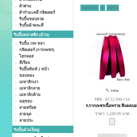
ผ้าต่วน
ก่อนหน้า
1
ถัดไป
ผ้ากำมะหยี่ กลิตเตอร์
ริบบิ้นขอบลวด
ริบบิ้นผ้าคละสี
ริบบิ้นพลาสติก (ม้วน)
ริบบิ้น 100 หลา
กลิตเตอร์ (กากเพชร)
ไฮกลอส
สีเรียบ
ริบบิ้นพิมพ์ 2 หน้า
ขอบทอง
เมทาลิกเงา
เมทาลิกลาย
view
เมทาลิกด้าน
รหัส : ZC12-300-134
ฉลุขอบ
ร.กากเพชรเนื้อทราย สีแดงเบอรี
ลายสก๊อต
ราคา: 1,260.00 บาท
ลายจุด
ลายประ
ริบบิ้นม้วนใหญ่