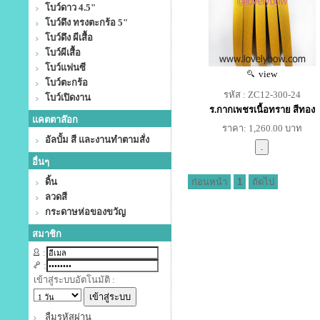
โบว์ดาว 4.5"
โบว์ดึง ทรงตะกร้อ 5"
โบว์ดึง ผีเสื้อ
โบว์ผีเสื้อ
โบว์แฟนซี
view
โบว์ตะกร้อ
รหัส : ZC12-300-24
โบว์เปิดงาน
ร.กากเพชรเนื้อทราย สีทอง
แคตตาล๊อก
ราคา: 1,260.00 บาท
อัลบั้ม สี และงานทำตามสั่ง
อื่นๆ
ดิ้น
ก่อนหน้า
1
ถัดไป
ลวดสี
กระดาษห่อของขวัญ
สมาชิก
:
:
เข้าสู่ระบบอัตโนมัติ :
ลืมรหัสผ่าน