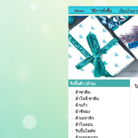
Home
วิธีการสั่งซื้อ
เงื่อนไขการ
ริบบิ้นผ้า (ม้วน)
โบ
ผ้าซาติน
ผ้าโพลี-ซาติน
ผ้าแก้ว
ผ้าชีฟอง
ผ้าเมทาลิก
ผ้าไนลอน
ริบบิ้นไดคัท
ผ้ากรอสเกรน