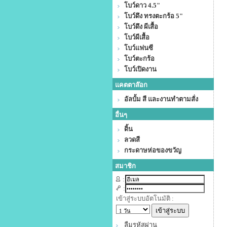
โบว์ดาว 4.5"
โบว์ดึง ทรงตะกร้อ 5"
โบว์ดึง ผีเสื้อ
โบว์ผีเสื้อ
โบว์แฟนซี
โบว์ตะกร้อ
โบว์เปิดงาน
แคตตาล๊อก
อัลบั้ม สี และงานทำตามสั่ง
อื่นๆ
ดิ้น
ลวดสี
กระดาษห่อของขวัญ
สมาชิก
:
:
เข้าสู่ระบบอัตโนมัติ :
ลืมรหัสผ่าน