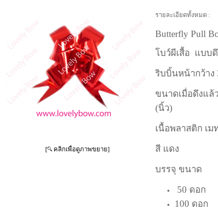
รายละเอียดทั้งหมด :
Butterfly Pull 
โบว์ผีเสื้อ แบบ
ริบบิ้นหน้ากว้า
ขนาดเมื่อดึงแล้
(นิ้ว)
เนื้อพลาสติก เม
สี แดง
[
คลิกเพื่อดูภาพขยาย]
บรรจุ ขนาด
50 ดอก
100 ดอก