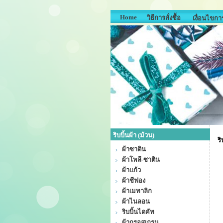
Home
วิธีการสั่งซื้อ
เงื่อนไขการ
ริบบิ้นผ้า (ม้วน)
ริ
ผ้าซาติน
ผ้าโพลี-ซาติน
ผ้าแก้ว
ผ้าชีฟอง
ผ้าเมทาลิก
ผ้าไนลอน
ริบบิ้นไดคัท
ผ้ากรอสเกรน