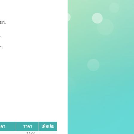
รียบ
.
า
าคา
ราคา
เพิ่มเติม
55.00