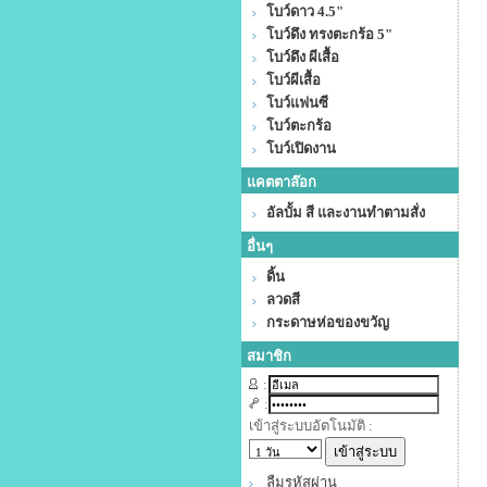
โบว์ดาว 4.5"
โบว์ดึง ทรงตะกร้อ 5"
โบว์ดึง ผีเสื้อ
โบว์ผีเสื้อ
โบว์แฟนซี
โบว์ตะกร้อ
โบว์เปิดงาน
แคตตาล๊อก
อัลบั้ม สี และงานทำตามสั่ง
อื่นๆ
ดิ้น
ลวดสี
กระดาษห่อของขวัญ
สมาชิก
:
:
เข้าสู่ระบบอัตโนมัติ :
ลืมรหัสผ่าน