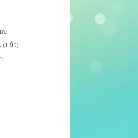
รียบ
(1 นิ้ว)
า