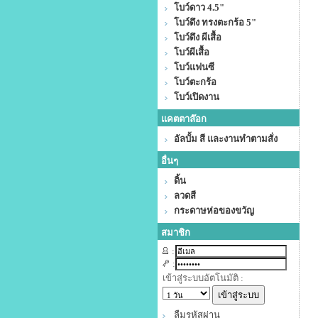
โบว์ดาว 4.5"
โบว์ดึง ทรงตะกร้อ 5"
โบว์ดึง ผีเสื้อ
โบว์ผีเสื้อ
โบว์แฟนซี
โบว์ตะกร้อ
โบว์เปิดงาน
แคตตาล๊อก
อัลบั้ม สี และงานทำตามสั่ง
อื่นๆ
ดิ้น
ลวดสี
กระดาษห่อของขวัญ
สมาชิก
:
:
เข้าสู่ระบบอัตโนมัติ :
ลืมรหัสผ่าน