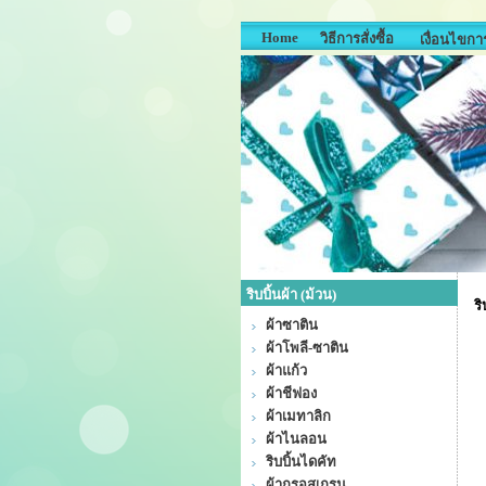
Home
วิธีการสั่งซื้อ
เงื่อนไขการ
ริบบิ้นผ้า (ม้วน)
ริ
ผ้าซาติน
ผ้าโพลี-ซาติน
ผ้าแก้ว
ผ้าชีฟอง
ผ้าเมทาลิก
ผ้าไนลอน
ริบบิ้นไดคัท
ผ้ากรอสเกรน