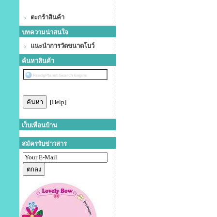
ตะกร้าสินค้า
บทความน่าสนใจ
แนะนำการวัดขนาดโบว์
ค้นหาสินค้า
[Help]
เว็บเพื่อนบ้าน
สมัครรับข่าวสาร