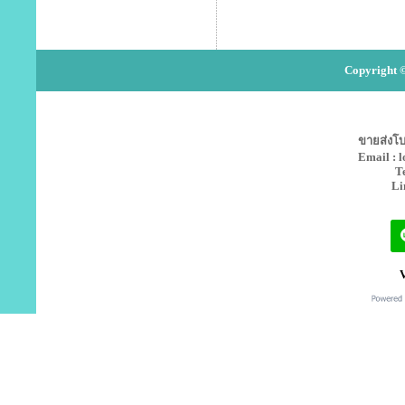
Copyright ©
ขายส่งโบว
Email : 
T
Li
V