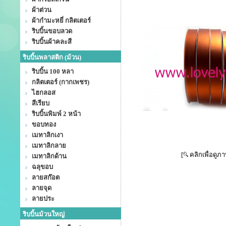
ผ้าต่วน
ผ้ากำมะหยี่ กลิตเตอร์
ริบบิ้นขอบลวด
ริบบิ้นผ้าคละสี
ริบบิ้นพลาสติก (ม้วน)
ริบบิ้น 100 หลา
กลิตเตอร์ (กากเพชร)
ไฮกลอส
สีเรียบ
ริบบิ้นพิมพ์ 2 หน้า
ขอบทอง
เมทาลิกเงา
เมทาลิกลาย
[
คลิกเพื่อดูภ
เมทาลิกด้าน
ฉลุขอบ
ลายสก๊อต
ลายจุด
ลายประ
ริบบิ้นม้วนใหญ่