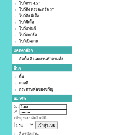
โบว์ดาว 4.5"
โบว์ดึง ทรงตะกร้อ 5"
โบว์ดึง ผีเสื้อ
โบว์ผีเสื้อ
โบว์แฟนซี
โบว์ตะกร้อ
โบว์เปิดงาน
แคตตาล๊อก
อัลบั้ม สี และงานทำตามสั่ง
อื่นๆ
ดิ้น
ลวดสี
กระดาษห่อของขวัญ
สมาชิก
:
:
เข้าสู่ระบบอัตโนมัติ :
ลืมรหัสผ่าน