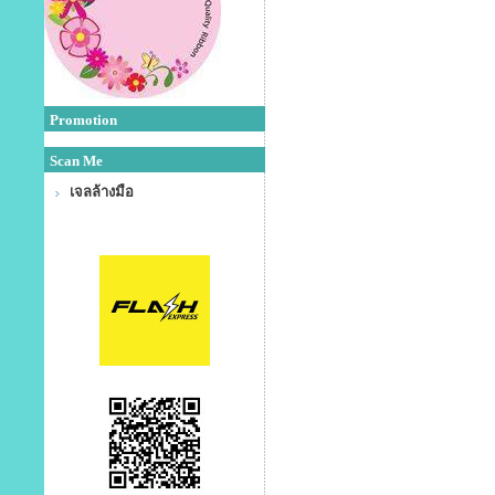
Promotion
Scan Me
เจลล้างมือ