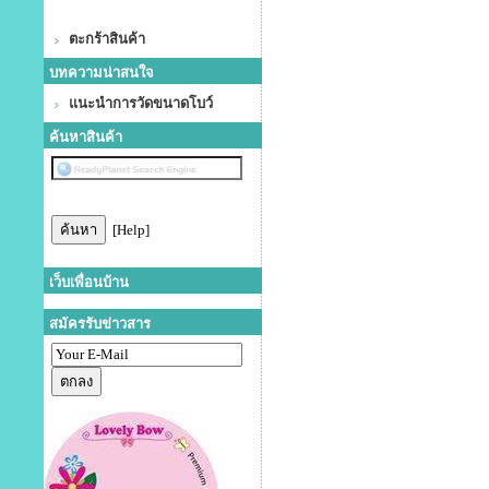
ตะกร้าสินค้า
บทความน่าสนใจ
แนะนำการวัดขนาดโบว์
ค้นหาสินค้า
[Help]
เว็บเพื่อนบ้าน
สมัครรับข่าวสาร