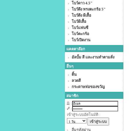
โบว์ดาว 4.5"
โบว์ดึง ทรงตะกร้อ 5"
โบว์ดึง ผีเสื้อ
โบว์ผีเสื้อ
โบว์แฟนซี
โบว์ตะกร้อ
โบว์เปิดงาน
แคตตาล๊อก
อัลบั้ม สี และงานทำตามสั่ง
อื่นๆ
ดิ้น
ลวดสี
กระดาษห่อของขวัญ
สมาชิก
:
:
เข้าสู่ระบบอัตโนมัติ :
ลืมรหัสผ่าน