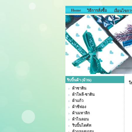
Home
วิธีการสั่งซื้อ
เงื่อนไขการ
ริบบิ้นผ้า (ม้วน)
โบ
ผ้าซาติน
ผ้าโพลี-ซาติน
ผ้าแก้ว
ผ้าชีฟอง
ผ้าเมทาลิก
ผ้าไนลอน
ริบบิ้นไดคัท
ผ้ากรอสเกรน