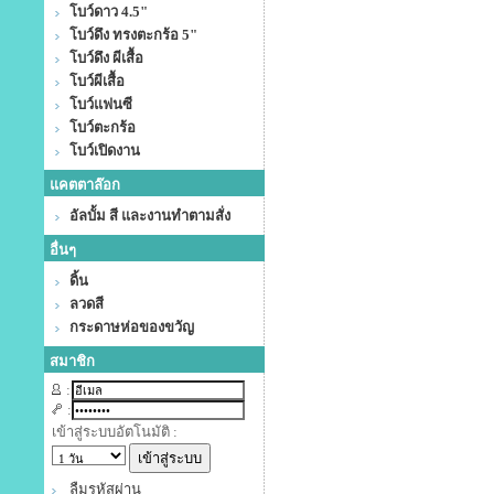
โบว์ดาว 4.5"
โบว์ดึง ทรงตะกร้อ 5"
โบว์ดึง ผีเสื้อ
โบว์ผีเสื้อ
โบว์แฟนซี
โบว์ตะกร้อ
โบว์เปิดงาน
แคตตาล๊อก
อัลบั้ม สี และงานทำตามสั่ง
อื่นๆ
ดิ้น
ลวดสี
กระดาษห่อของขวัญ
สมาชิก
:
:
เข้าสู่ระบบอัตโนมัติ :
ลืมรหัสผ่าน