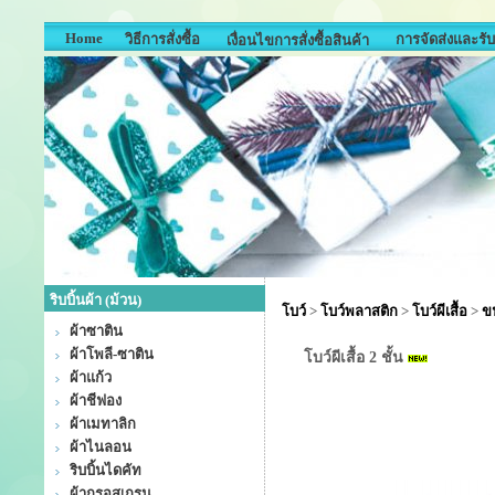
Home
วิธีการสั่งซื้อ
การจัดส่งและรับ
เงื่อนไขการสั่งซื้อสินค้า
ริบบิ้นผ้า (ม้วน)
โบว์
>
โบว์พลาสติก
>
โบว์ผีเสื้อ
>
ขน
ผ้าซาติน
ผ้าโพลี-ซาติน
โบว์ผีเสื้อ 2 ชั้น
ผ้าแก้ว
ผ้าชีฟอง
ผ้าเมทาลิก
ผ้าไนลอน
ริบบิ้นไดคัท
ผ้ากรอสเกรน