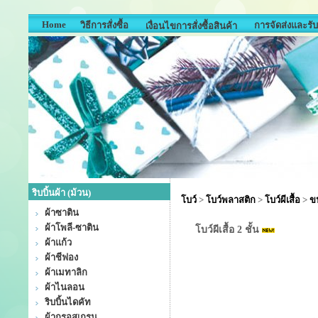
Home
วิธีการสั่งซื้อ
การจัดส่งและรับ
เงื่อนไขการสั่งซื้อสินค้า
ริบบิ้นผ้า (ม้วน)
โบว์
>
โบว์พลาสติก
>
โบว์ผีเสื้อ
>
ขน
ผ้าซาติน
ผ้าโพลี-ซาติน
โบว์ผีเสื้อ 2 ชั้น
ผ้าแก้ว
ผ้าชีฟอง
ผ้าเมทาลิก
ผ้าไนลอน
ริบบิ้นไดคัท
ผ้ากรอสเกรน