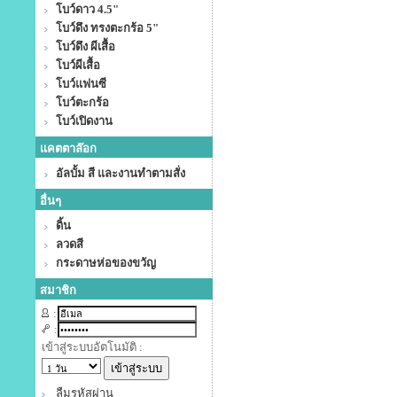
โบว์ดาว 4.5"
โบว์ดึง ทรงตะกร้อ 5"
โบว์ดึง ผีเสื้อ
โบว์ผีเสื้อ
โบว์แฟนซี
โบว์ตะกร้อ
โบว์เปิดงาน
แคตตาล๊อก
อัลบั้ม สี และงานทำตามสั่ง
อื่นๆ
ดิ้น
ลวดสี
กระดาษห่อของขวัญ
สมาชิก
:
:
เข้าสู่ระบบอัตโนมัติ :
ลืมรหัสผ่าน