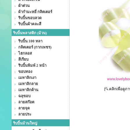
ผ้าต่วน
ผ้ากำมะหยี่ กลิตเตอร์
ริบบิ้นขอบลวด
ริบบิ้นผ้าคละสี
ริบบิ้นพลาสติก (ม้วน)
ริบบิ้น 100 หลา
กลิตเตอร์ (กากเพชร)
ไฮกลอส
สีเรียบ
ริบบิ้นพิมพ์ 2 หน้า
ขอบทอง
เมทาลิกเงา
เมทาลิกลาย
[
คลิกเพื่อดูภ
เมทาลิกด้าน
ฉลุขอบ
ลายสก๊อต
ลายจุด
ลายประ
ริบบิ้นม้วนใหญ่