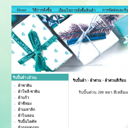
Home
วิธีการสั่งซื้อ
การจัดส่งและรับ
เงื่อนไขการสั่งซื้อสินค้า
ริบบิ้นผ้า (ม้วน)
ริบบิ้นผ้า
>
ผ้าต่วน
>
ผ้าต่วนสีเรียบ
ผ้าซาติน
ผ้าโพลี-ซาติน
ริบบิ้นต่วน 200 หลา สีเหลือ
ผ้าแก้ว
ผ้าชีฟอง
ผ้าเมทาลิก
ผ้าไนลอน
ริบบิ้นไดคัท
ผ้ากรอสเกรน