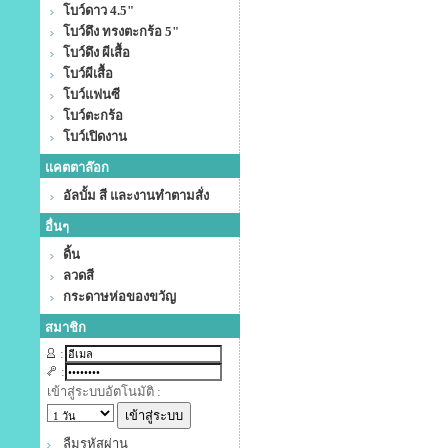
โบว์ดาว 4.5"
โบว์ดึง ทรงตะกร้อ 5"
โบว์ดึง ผีเสื้อ
โบว์ผีเสื้อ
โบว์แฟนซี
โบว์ตะกร้อ
โบว์เปิดงาน
แคตตาล๊อก
อัลบั้ม สี และงานทำตามสั่ง
อื่นๆ
ดิ้น
ลวดสี
กระดาษห่อของขวัญ
สมาชิก
:
:
เข้าสู่ระบบอัตโนมัติ :
ลืมรหัสผ่าน