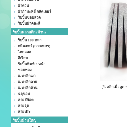
ผ้าต่วน
ผ้ากำมะหยี่ กลิตเตอร์
ริบบิ้นขอบลวด
ริบบิ้นผ้าคละสี
ริบบิ้นพลาสติก (ม้วน)
ริบบิ้น 100 หลา
กลิตเตอร์ (กากเพชร)
ไฮกลอส
สีเรียบ
ริบบิ้นพิมพ์ 2 หน้า
ขอบทอง
เมทาลิกเงา
เมทาลิกลาย
[
คลิกเพื่อดูภ
เมทาลิกด้าน
ฉลุขอบ
ลายสก๊อต
ลายจุด
ลายประ
ริบบิ้นม้วนใหญ่