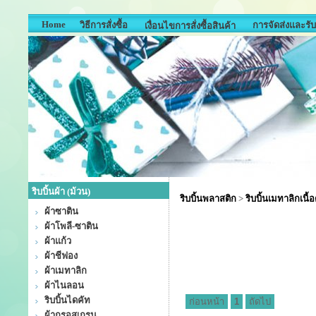
Home
วิธีการสั่งซื้อ
การจัดส่งและรับ
เงื่อนไขการสั่งซื้อสินค้า
ริบบิ้นผ้า (ม้วน)
ริบบิ้นพลาสติก
>
ริบบิ้นเมทาลิกเนื้
ผ้าซาติน
ผ้าโพลี-ซาติน
ผ้าแก้ว
ผ้าชีฟอง
ผ้าเมทาลิก
ผ้าไนลอน
ริบบิ้นไดคัท
ก่อนหน้า
1
ถัดไป
ผ้ากรอสเกรน