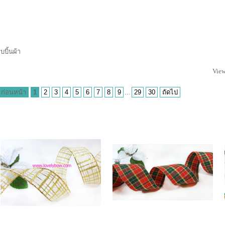
ิบบิ้นผ้า
View
ก่อนหน้า
1
2
3
4
5
6
7
8
9
...
29
30
ถัดไป