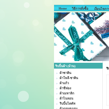
Home
วิธีการสั่งซื้อ
เงื่อนไขการ
ริบบิ้นผ้า (ม้วน)
ริ
ผ้าซาติน
ผ้าโพลี-ซาติน
ผ้าแก้ว
ผ้าชีฟอง
ผ้าเมทาลิก
ผ้าไนลอน
ริบบิ้นไดคัท
ผ้ากรอสเกรน