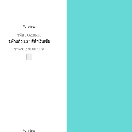
view
รหัส : OZ38-38
ร.ผ้าแก้ว 1.5" สีน้ำเงินเข้ม
ราคา: 220.00 บาท
view