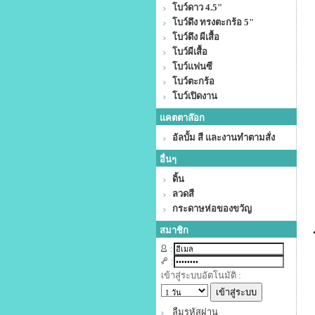
โบว์ดาว 4.5"
โบว์ดึง ทรงตะกร้อ 5"
โบว์ดึง ผีเสื้อ
โบว์ผีเสื้อ
โบว์แฟนซี
โบว์ตะกร้อ
โบว์เปิดงาน
แคตตาล๊อก
อัลบั้ม สี และงานทำตามสั่ง
อื่นๆ
ดิ้น
ลวดสี
กระดาษห่อของขวัญ
สมาชิก
:
:
เข้าสู่ระบบอัตโนมัติ :
ลืมรหัสผ่าน